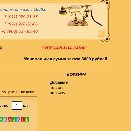
отаем для вас с 1998г.
+7 (911) 929-21-35
+7 (911) 928-18-66
+7 (900) 627-59-40
И
СУВЕНИРЫ НА ЗАКАЗ
Минимальная сумма заказа 3000 рублей
КОРЗИНА
Добавьте
товар в
по цене ↓
по цене ↑
корзину
л-во:
шт.