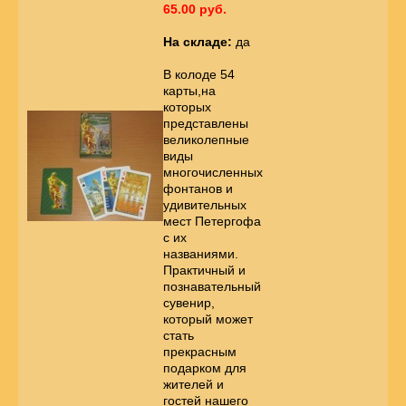
65.00 руб.
На складе:
да
В колоде 54
карты,на
которых
представлены
великолепные
виды
многочисленных
фонтанов и
удивительных
мест Петергофа
с их
названиями.
Практичный и
познавательный
сувенир,
который может
стать
прекрасным
подарком для
жителей и
гостей нашего