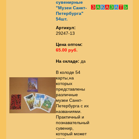
сувенирные
"Музеи Санкт-
Петербурга"
54шт.
Артикул:
29247-13
Цена оптом:
65.00 руб.
На складе:
да
В колоде 54
карты,на
которых
представлены
различные
музеи Санкт-
Петербурга с их
названиями.
Практичный и
познавательный
сувенир,
который может