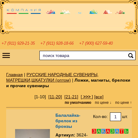
+7 (911) 929-21-35
+7 (911) 928-18-66
+7 (900) 627-59-40
Главная
|
РУССКИЕ НАРОДНЫЕ СУВЕНИРЫ,
МАТРЕШКИ,ШКАТУЛКИ (оптом)
|
Ложки, магниты, брелоки
и прочие сувениры
[1-10]
[11-20]
[21-21]
[
>>>
]
[все]
по умолчанию
по цене ↓
по цене ↑
Балалайка-
Кол-во:
шт.
брелок из
бронзы
Артикул:
3624-