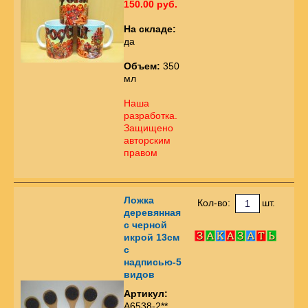
150.00 руб.
На складе:
да
Объем:
350
мл
Наша
разработка.
Защищено
авторским
правом
Ложка
Кол-во:
шт.
деревянная
с черной
икрой 13см
с
надписью-5
видов
Артикул:
А6538-2**