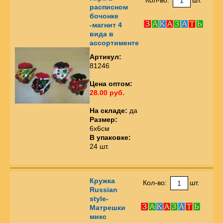
расписном
бочонке
-магнит 4
вида в
ассортименте
Артикул:
81246
Цена оптом:
28.00 руб.
На складе:
да
Размер:
6х6см
В упаковке:
24 шт.
Кружка
Кол-во:
шт.
Russian
style-
Матрешки
микс