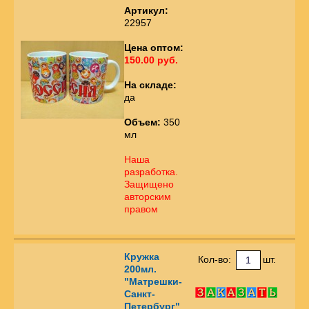
Артикул:
22957
Цена оптом:
150.00 руб.
На складе:
да
Объем:
350
мл
Наша
разработка.
Защищено
авторским
правом
Кружка
Кол-во:
шт.
200мл.
"Матрешки-
Санкт-
Петербург"