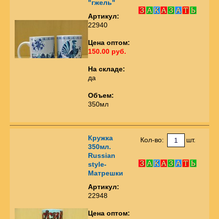
"гжель"
Артикул:
22940
Цена оптом:
150.00 руб.
На складе:
да
Объем:
350мл
Кружка
Кол-во:
шт.
350мл.
Russian
style-
Матрешки
Артикул:
22948
Цена оптом: