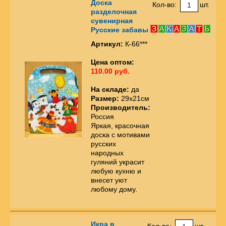
Доска
Кол-во:
шт.
разделочная
сувенирная
Русские забавы
Артикул:
К-66***
Цена оптом:
110.00 руб.
На складе:
да
Размер:
29х21см
Производитель:
Россия
Яркая, красочная
доска с мотивами
русских
народных
гуляний украсит
любую кухню и
внесет уют
любому дому.
Икра в
Кол-во:
шт.