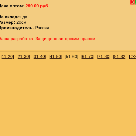
Цена оптом:
290.00 руб.
На складе:
да
Размер:
20см
Производитель:
Россия
Наша разработка. Защищено авторским правом
.
[11-20]
[21-30]
[31-40]
[41-50]
[51-60]
[61-70]
[71-80]
[81-82]
[
>