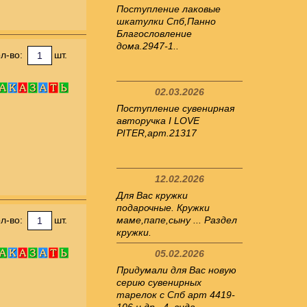
Поступление лаковые
шкатулки Спб,Панно
Благословление
дома.2947-1..
л-во:
шт.
02.03.2026
Поступление сувенирная
авторучка I LOVE
PITER,арт.21317
12.02.2026
Для Вас кружки
подарочные. Кружки
л-во:
шт.
маме,папе,сыну ... Раздел
кружки.
05.02.2026
Придумали для Вас новую
серию сувенирных
тарелок с Спб арт 4419-