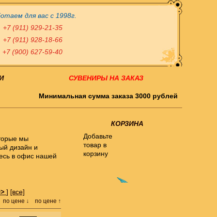
отаем для вас с 1998г.
+7 (911) 929-21-35
+7 (911) 928-18-66
+7 (900) 627-59-40
И
СУВЕНИРЫ НА ЗАКАЗ
Минимальная сумма заказа 3000 рублей
КОРЗИНА
Добавьте
торые мы
товар в
ый дизайн и
корзину
тесь в офис нашей
>>
]
[все]
по цене ↓
по цене ↑