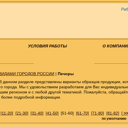
Раб
УСЛОВИЯ РАБОТЫ
О КОМПАНИ
ВИДАМИ ГОРОДОВ РОССИИ
|
Печоры
В данном разделе представлены варианты образцов продукции, ко
го города. Мы с удовольствием разработаем для Вас индивидуальн
ашим регионом и с любой другой тематикой. Пожалуйста, обращай
я более подробной информации.
[11-20]
[21-30]
[31-40]
[41-50]
[51-60]
[61-70]
[71-80]
[81-82]
[
>
по умолчанию