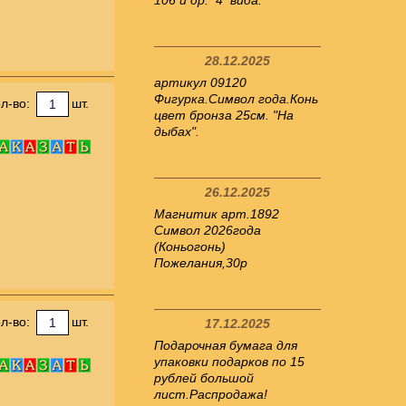
106 и др. 4 вида.
28.12.2025
артикул 09120
Фигурка.Символ года.Конь
л-во:
шт.
цвет бронза 25см. "На
дыбах".
26.12.2025
Магнитик арт.1892
Символ 2026года
(Коньогонь)
Пожелания,30р
л-во:
шт.
17.12.2025
Подарочная бумага для
упаковки подарков по 15
рублей большой
лист.Распродажа!