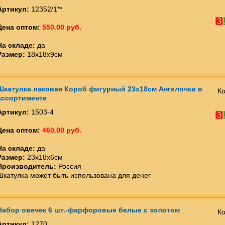
Артикул:
12352/1**
Цена оптом:
550.00 руб.
На складе:
да
Размер:
18х18х9см
Шкатулка лаковая Короб фигурный 23х18см Ангелочки в
Ко
ассортименте
Артикул:
1503-4
Цена оптом:
460.00 руб.
На складе:
да
Размер:
23х18х6см
Производитель:
Россия
Шкатулка может быть использована для денег
Набор овечек 6 шт.-фарфоровые белые с золотом
Ко
Артикул:
1270