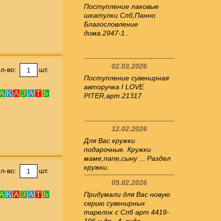
Поступление лаковые
шкатулки Спб,Панно
Благословление
дома.2947-1..
02.03.2026
л-во:
шт.
Поступление сувенирная
авторучка I LOVE
PITER,арт.21317
12.02.2026
Для Вас кружки
подарочные. Кружки
маме,папе,сыну ... Раздел
кружки.
л-во:
шт.
05.02.2026
Придумали для Вас новую
серию сувенирных
тарелок с Спб арт 4419-