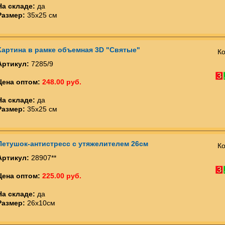
На складе:
да
Размер:
35х25 см
Картина в рамке объемная 3D "Святые"
Ко
Артикул:
7285/9
Цена оптом:
248.00 руб.
На складе:
да
Размер:
35х25 см
Петушок-антистресс с утяжелителем 26см
Ко
Артикул:
28907**
Цена оптом:
225.00 руб.
На складе:
да
Размер:
26х10см