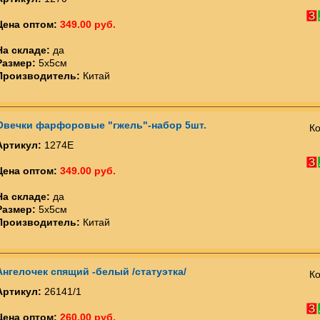
Цена оптом:
349.00 руб.
На складе:
да
Размер:
5х5см
Производитель:
Китай
Овечки фарфоровые "гжель"-набор 5шт.
Ко
Артикул:
1274Е
Цена оптом:
349.00 руб.
На складе:
да
Размер:
5х5см
Производитель:
Китай
Ангелочек спящий -белый /статуэтка/
Ко
Артикул:
26141/1
Цена оптом:
260.00 руб.