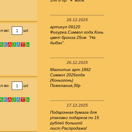
106 и др. 4 вида.
28.12.2025
артикул 09120
л-во:
шт.
Фигурка.Символ года.Конь
цвет бронза 25см. "На
дыбах".
26.12.2025
Магнитик арт.1892
Символ 2026года
(Коньогонь)
л-во:
шт.
Пожелания,30р
17.12.2025
Подарочная бумага для
упаковки подарков по 15
рублей большой
лист.Распродажа!