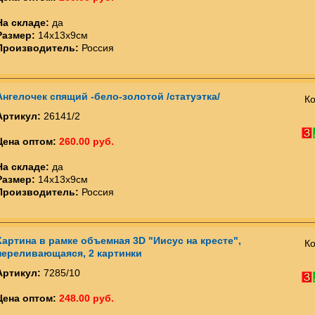
На складе:
да
Размер:
14х13х9см
Производитель:
Россия
Ангелочек спящий -бело-золотой /статуэтка/
Ко
Артикул:
26141/2
Цена оптом:
260.00 руб.
На складе:
да
Размер:
14х13х9см
Производитель:
Россия
Картина в рамке объемная 3D "Иисус на кресте",
Ко
переливающаяся, 2 картинки
Артикул:
7285/10
Цена оптом:
248.00 руб.