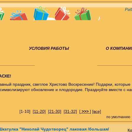
Раб
УСЛОВИЯ РАБОТЫ
О КОМПАНИ
АСХЕ!
вный праздник, светлое Христово Воскресение! Подарки, которые 
 символизируют обновление и плодородие. Празднуйте вместе с на
[1-10]
[11-20]
[21-30]
[31-32]
[
>>>
]
[все]
по умолчанию
Шкатулка "Николай Чудотворец" лаковая /большая/
Ко