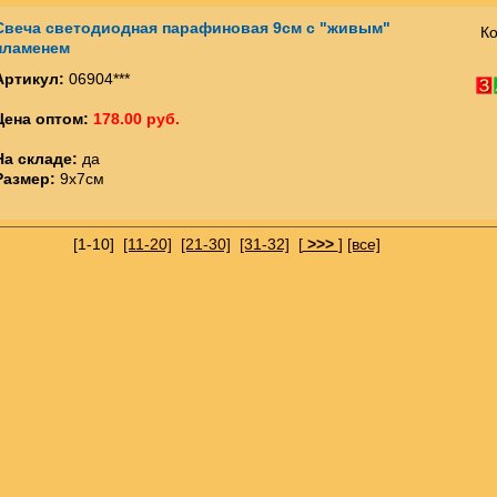
Свеча светодиодная парафиновая 9см с "живым"
Ко
пламенем
Артикул:
06904***
Цена оптом:
178.00 руб.
На складе:
да
Размер:
9х7см
[1-10]
[11-20]
[21-30]
[31-32]
[
>>>
]
[все]