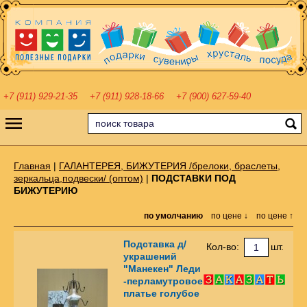
+7 (911) 929-21-35
+7 (911) 928-18-66
+7 (900) 627-59-40
Главная
|
ГАЛАНТЕРЕЯ, БИЖУТЕРИЯ /брелоки, браслеты,
зеркальца,подвески/ (оптом)
|
ПОДСТАВКИ ПОД
БИЖУТЕРИЮ
по умолчанию
по цене ↓
по цене ↑
Подставка д/
Кол-во:
шт.
украшений
"Манекен" Леди
-перламутровое
платье голубое