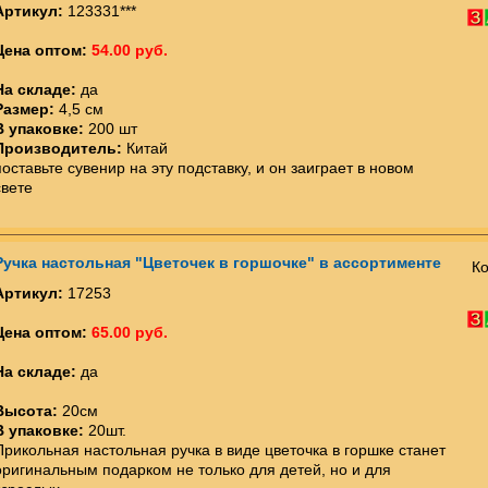
Артикул:
123331***
Цена оптом:
54.00 руб.
На складе:
да
Размер:
4,5 см
В упаковке:
200 шт
Производитель:
Китай
поставьте сувенир на эту подставку, и он заиграет в новом
свете
Ручка настольная "Цветочек в горшочке" в ассортименте
Ко
Артикул:
17253
Цена оптом:
65.00 руб.
На складе:
да
Высота:
20см
В упаковке:
20шт.
Прикольная настольная ручка в виде цветочка в горшке станет
оригинальным подарком не только для детей, но и для