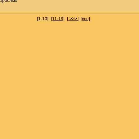
взрослых
[1-10]
[11-19]
[
>>>
]
[все]