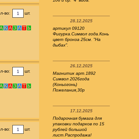
106 и др. 4 вида.
л-во:
шт.
28.12.2025
артикул 09120
Фигурка.Символ года.Конь
цвет бронза 25см. "На
дыбах".
26.12.2025
л-во:
шт.
Магнитик арт.1892
Символ 2026года
(Коньогонь)
Пожелания,30р
17.12.2025
Подарочная бумага для
упаковки подарков по 15
л-во:
шт.
рублей большой
лист.Распродажа!