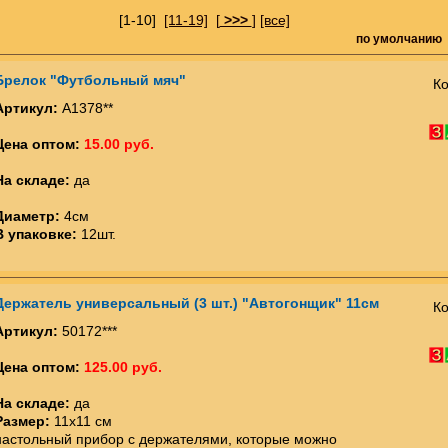
[1-10]
[11-19]
[
>>>
]
[все]
по умолчанию
Брелок "Футбольный мяч"
Ко
Артикул:
А1378**
Цена оптом:
15.00 руб.
На складе:
да
Диаметр:
4см
В упаковке:
12шт.
Держатель универсальный (3 шт.) "Автогонщик" 11см
Ко
Артикул:
50172***
Цена оптом:
125.00 руб.
На складе:
да
Размер:
11х11 см
настольный прибор с держателями, которые можно