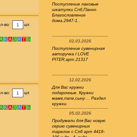
Поступление лаковые
шкатулки Спб,Панно
Благословление
дома.2947-1..
л-во:
шт.
02.03.2026
Поступление сувенирная
авторучка I LOVE
PITER,арт.21317
12.02.2026
Для Вас кружки
л-во:
шт.
подарочные. Кружки
маме,папе,сыну ... Раздел
кружки.
05.02.2026
Придумали для Вас новую
серию сувенирных
тарелок с Спб арт 4419-