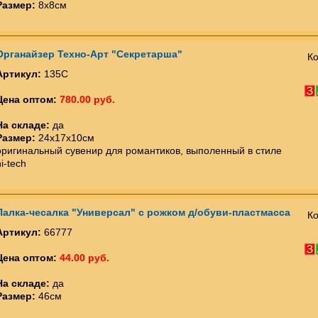
Размер:
8х8см
Органайзер Техно-Арт "Секретарша"
Ко
Артикул:
135С
Цена оптом:
780.00 руб.
На складе:
да
Размер:
24х17х10см
оригинальный сувенир для романтиков, выполенный в стиле
hi-tech
Палка-чесалка "Универсал" с рожком д/обуви-пластмасса
Ко
Артикул:
66777
Цена оптом:
44.00 руб.
На складе:
да
Размер:
46см