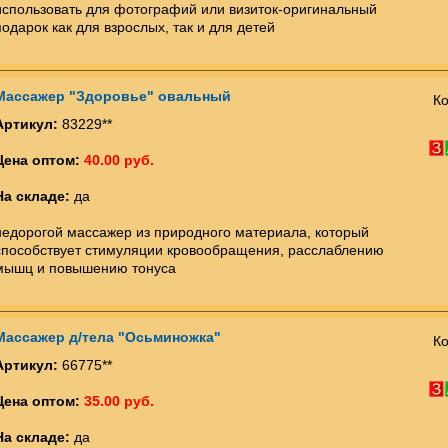
использовать для фотографий или визиток-оригинальный
подарок как для взрослых, так и для детей
Массажер "Здоровье" овальный
Ко
Артикул:
83229**
Цена оптом:
40.00 руб.
На складе:
да
недорогой массажер из природного материала, который
способствует стимуляции кровообращения, расслаблению
мышц и повышению тонуса
Массажер д/тела "Осьминожка"
Ко
Артикул:
66775**
Цена оптом:
35.00 руб.
На складе:
да