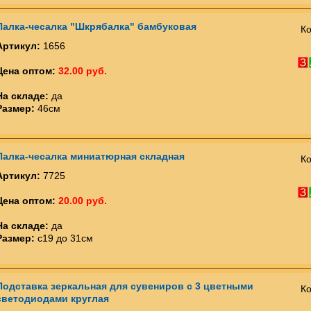
Палка-чесалка "Шкрябалка" бамбуковая
Ко
Артикул:
1656
Цена оптом:
32.00 руб.
На складе:
да
Размер:
46см
Палка-чесалка миниатюрная складная
Ко
Артикул:
7725
Цена оптом:
20.00 руб.
На складе:
да
Размер:
с19 до 31см
Подставка зеркальная для сувениров с 3 цветными
Ко
светодиодами круглая