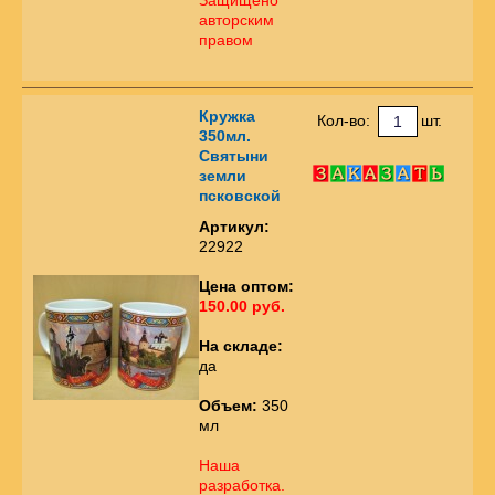
авторским
правом
Кружка
Кол-во:
шт.
350мл.
Святыни
земли
псковской
Артикул:
22922
Цена оптом:
150.00 руб.
На складе:
да
Объем:
350
мл
Наша
разработка.