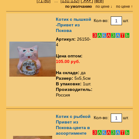
[71-80]
...
[131-132]
[
>>>
]
[все]
по умолчанию
по цене ↓
по цене ↑
Котик с пышкой
Кол-во:
шт.
-Привет из
Пскова
Артикул:
26150-
4
Цена оптом:
105.00 руб.
На складе:
да
Размер:
5х5,5см
В упаковке:
1шт.
Производитель:
Россия
Котик с рыбкой
Кол-во:
шт.
Привет из
Пскова-цвета в
ассортименте