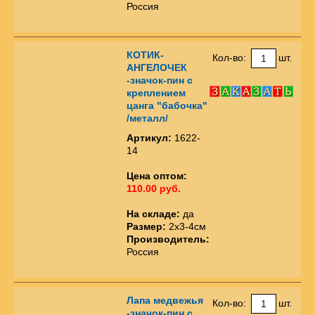
Россия
КОТИК-
Кол-во:
шт.
АНГЕЛОЧЕК
-значок-пин с
креплением
цанга "бабочка"
/металл/
Артикул:
1622-
14
Цена оптом:
110.00 руб.
На складе:
да
Размер:
2х3-4см
Производитель:
Россия
Лапа медвежья
Кол-во:
шт.
-значок-пин с