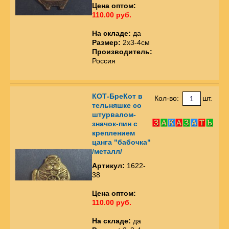
Цена оптом:
110.00 руб.
На складе:
да
Размер:
2х3-4см
Производитель:
Россия
КОТ-БреКот в
Кол-во:
шт.
тельняшке со
штурвалом-
значок-пин с
креплением
цанга "бабочка"
/металл/
Артикул:
1622-
38
Цена оптом:
110.00 руб.
На складе:
да