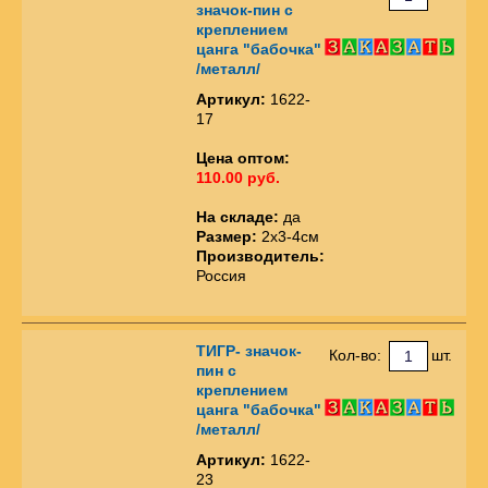
значок-пин с
креплением
цанга "бабочка"
/металл/
Артикул:
1622-
17
Цена оптом:
110.00 руб.
На складе:
да
Размер:
2х3-4см
Производитель:
Россия
ТИГР- значок-
Кол-во:
шт.
пин с
креплением
цанга "бабочка"
/металл/
Артикул:
1622-
23