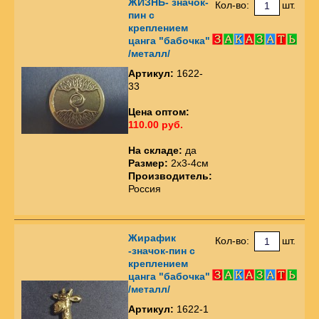
ЖИЗНЬ- значок-
Кол-во:
шт.
пин с
креплением
цанга "бабочка"
/металл/
Артикул:
1622-
33
Цена оптом:
110.00 руб.
На складе:
да
Размер:
2х3-4см
Производитель:
Россия
Жирафик
Кол-во:
шт.
-значок-пин с
креплением
цанга "бабочка"
/металл/
Артикул:
1622-1