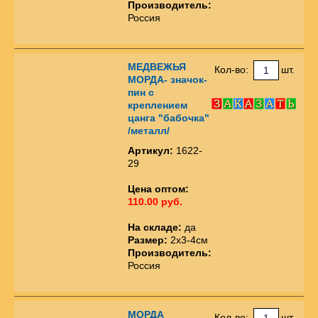
Производитель:
Россия
МЕДВЕЖЬЯ
Кол-во:
шт.
МОРДА- значок-
пин с
креплением
цанга "бабочка"
/металл/
Артикул:
1622-
29
Цена оптом:
110.00 руб.
На складе:
да
Размер:
2х3-4см
Производитель:
Россия
МОРДА
Кол-во:
шт.