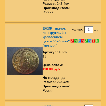
Размер:
2х3-4см
Производитель:
Россия
ЕЖИК- значок-
Кол-во:
шт.
пин круглый с
креплением
цанга "бабочка"
/металл/
Артикул:
1622-
13
Цена оптом:
110.00 руб.
На складе:
да
Размер:
2х3-4см
Производитель:
Россия