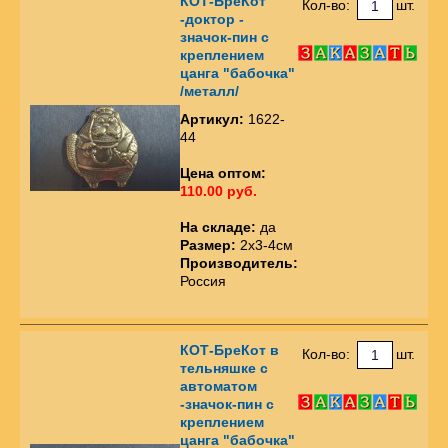
КОТ-БреКот
Кол-во:
шт.
-доктор -
значок-пин с
креплением
цанга "бабочка"
/металл/
Артикул:
1622-
44
Цена оптом:
110.00 руб.
На складе:
да
Размер:
2х3-4см
Производитель:
Россия
КОТ-БреКот в
Кол-во:
шт.
тельняшке с
автоматом
-значок-пин с
креплением
цанга "бабочка"