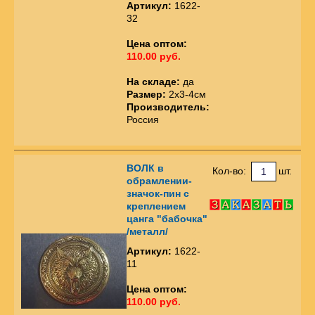
Артикул:
1622-
32
Цена оптом:
110.00 руб.
На складе:
да
Размер:
2х3-4см
Производитель:
Россия
ВОЛК в
Кол-во:
шт.
обрамлении-
значок-пин с
креплением
цанга "бабочка"
/металл/
Артикул:
1622-
11
Цена оптом:
110.00 руб.