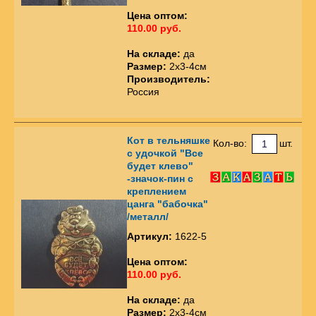
Цена оптом:
110.00 руб.
На складе:
да
Размер:
2х3-4см
Производитель:
Россия
Кот в тельняшке
Кол-во:
шт.
с удочкой "Все
будет клево"
-значок-пин с
креплением
цанга "бабочка"
/металл/
Артикул:
1622-5
Цена оптом:
110.00 руб.
На складе:
да
Размер:
2х3-4см