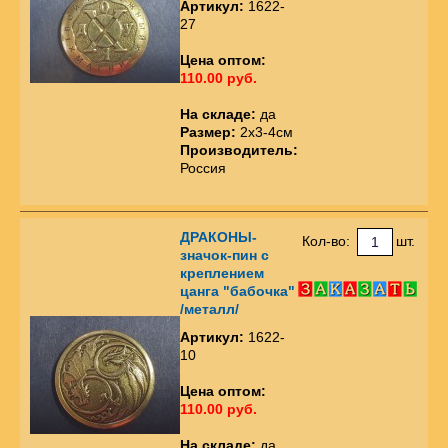
Артикул:
1622-
27
Цена оптом:
110.00 руб.
На складе:
да
Размер:
2х3-4см
Производитель:
Россия
ДРАКОНЫ-
Кол-во:
шт.
значок-пин с
креплением
цанга "бабочка"
/металл/
Артикул:
1622-
10
Цена оптом:
110.00 руб.
На складе:
да