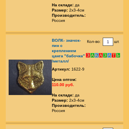
На складе:
да
Размер:
2х3-4см
Производитель:
Россия
ВОЛК- значок-
Кол-во:
шт.
пин с
креплением
цанга "бабочка"
/металл/
Артикул:
1622-9
Цена оптом:
110.00 руб.
На складе:
да
Размер:
2х3-4см
Производитель:
Россия