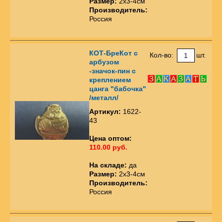
Размер:
2х3-4см
Производитель:
Россия
КОТ-БреКот с
Кол-во:
шт.
арбузом
-значок-пин с
креплением
цанга "бабочка"
/металл/
Артикул:
1622-
43
Цена оптом:
110.00 руб.
На складе:
да
Размер:
2х3-4см
Производитель:
Россия