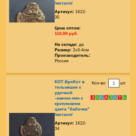
/металл/
Артикул:
1622-
35
Цена оптом:
110.00 руб.
На складе:
да
Размер:
2х3-4см
Производитель:
Россия
КОТ-БреКот в
Кол-во:
шт.
тельняшке с
удочкой
-значок-пин с
креплением
цанга "бабочка"
/металл/
Артикул:
1622-
34