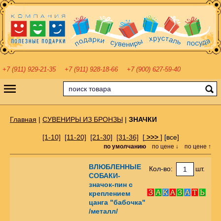
+7 (911) 929-21-35
+7 (911) 928-18-66
+7 (900) 627-59-40
Главная
|
СУВЕНИРЫ ИЗ БРОНЗЫ
|
ЗНАЧКИ
[1-10]
[11-20]
[21-30]
[31-36]
[
>>>
]
[все]
по умолчанию
по цене ↓
по цене ↑
ВЛЮБЛЕННЫЕ
Кол-во:
шт.
СОБАКИ-
значок-пин с
креплением
цанга "бабочка"
/металл/