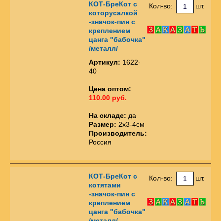
КОТ-БреКот с
Кол-во:
шт.
которусалкой
-значок-пин с
креплением
цанга "бабочка"
/металл/
Артикул:
1622-
40
Цена оптом:
110.00 руб.
На складе:
да
Размер:
2х3-4см
Производитель:
Россия
КОТ-БреКот с
Кол-во:
шт.
котятами
-значок-пин с
креплением
цанга "бабочка"
/металл/