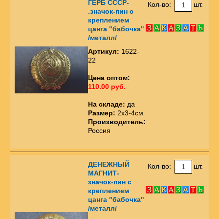
ГЕРБ СССР-
Кол-во:
шт.
.значок-пин с
креплением
цанга "бабочка"
/металл/
Артикул:
1622-
22
Цена оптом:
110.00 руб.
На складе:
да
Размер:
2х3-4см
Производитель:
Россия
ДЕНЕЖНЫЙ
Кол-во:
шт.
МАГНИТ-
значок-пин с
креплением
цанга "бабочка"
/металл/