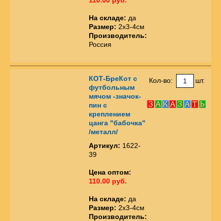
На складе:
да
Размер:
2х3-4см
Производитель:
Россия
КОТ-БреКот с
Кол-во:
шт.
футбольным
мячом -значок-
пин с
креплением
цанга "бабочка"
/металл/
Артикул:
1622-
39
Цена оптом:
110.00 руб.
На складе:
да
Размер:
2х3-4см
Производитель: